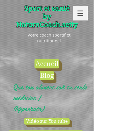
Sport et santé
by
NaturoCoach.setty
Votre coach sportif et
nutritionnel
Accueil
Blog
Que ton aliment soit ta seule
médecine !
(hippocrate)
Vidéo sur You tube