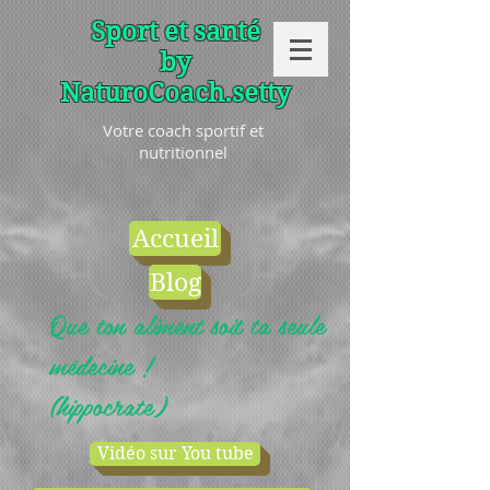
Sport et santé
by
NaturoCoach.setty
Votre coach sportif et
nutritionnel
Accueil
Blog
Que ton aliment soit ta seule
médecine !
(hippocrate)
Vidéo sur You tube