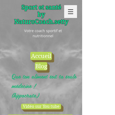
Sport et santé
by
NaturoCoach.setty
Votre coach sportif et
nutritionnel
Accueil
Blog
Que ton aliment soit ta seule
médecine !
(hippocrate)
Vidéo sur You tube