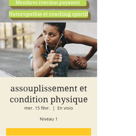
Membres (version payante)
Naturopathie et coaching sportif
boutique
cours d'essai
assouplissement et
condition physique
mer. 15 févr.
  |  
En visio
Niveau 1