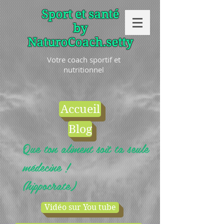
Sport et santé
by
NaturoCoach.setty
Votre coach sportif et
nutritionnel
Accueil
Blog
Que ton aliment soit ta seule
médecine !
(hippocrate)
Vidéo sur You tube