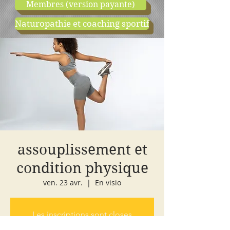
Membres (version payante)
Naturopathie et coaching sportif
boutique
cours d'essai
assouplissement et
condition physique
ven. 23 avr.
  |  
En visio
Les inscriptions sont closes
Voir autres événements