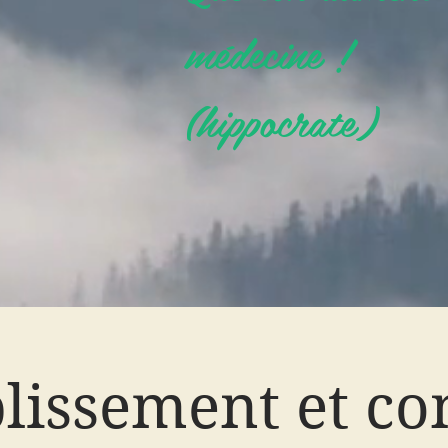
médecine !
(hippocrate)
lissement et co