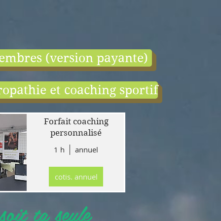
embres (version payante)
opathie et coaching sportif
end:
r
Forfait coaching
 en
personnalisé
1 h
annuel
tion
gne
cotis. annuel
r
llet
oit ta seule