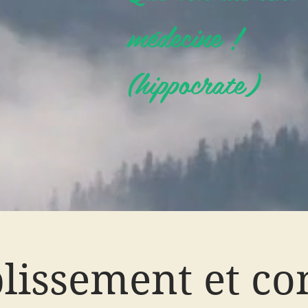
médecine !
(hippocrate)
lissement et co