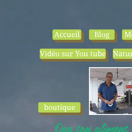
Accueil
Blog
M
Vidéo sur You tube
Natur
- le tarif compr
1) une visio-
conférence pa
mois en salle ou
ligne.
2) 1 cours en
groupe de condi
physique en li
boutique
ou en salle pa
semaine (sauf jui
Que ton aliment s
et ...