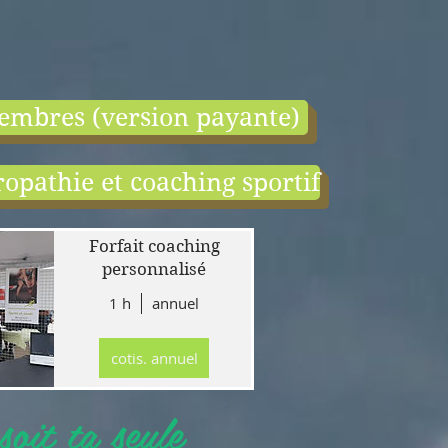
embres (version payante)
opathie et coaching sportif
end:
r
Forfait coaching
 en
personnalisé
1 h
annuel
tion
gne
cotis. annuel
r
llet
oit ta seule