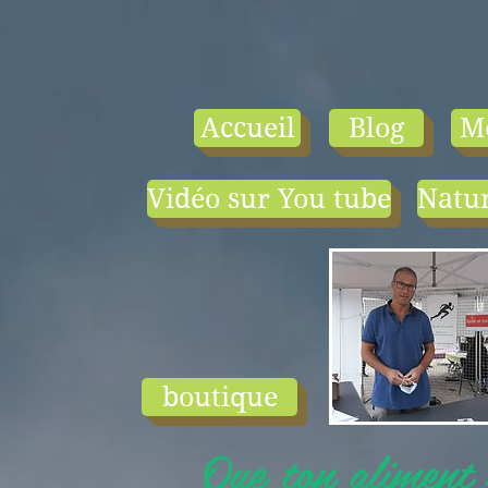
Accueil
Blog
M
Vidéo sur You tube
Natur
- le tarif compr
1) une visio-
conférence pa
mois en salle ou
ligne.
2) 1 cours en
groupe de condi
physique en li
boutique
ou en salle pa
semaine (sauf jui
Que ton aliment s
et ...