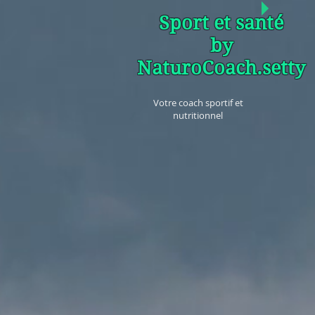
Sport et santé
by
NaturoCoach.setty
Votre coach sportif et
nutritionnel