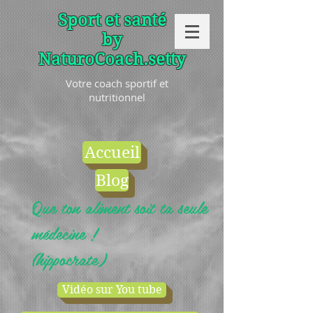
Sport et santé
by
NaturoCoach.setty
Votre coach sportif et
nutritionnel
Accueil
Blog
Que ton aliment soit ta seule
médecine !
(hippocrate)
Vidéo sur You tube