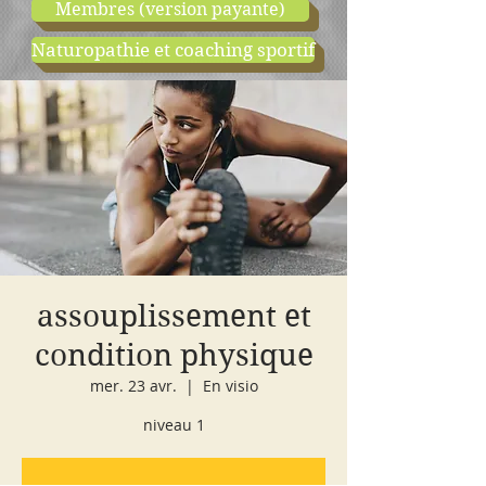
Membres (version payante)
Naturopathie et coaching sportif
boutique
cours d'essai
assouplissement et
condition physique
mer. 23 avr.
  |  
En visio
niveau 1