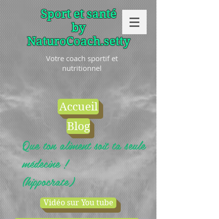
Sport et santé
by
NaturoCoach.setty
Votre coach sportif et
nutritionnel
Accueil
Blog
Que ton aliment soit ta seule
médecine !
(hippocrate)
Vidéo sur You tube