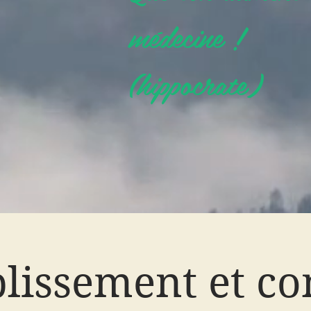
médecine !
(hippocrate)
lissement et co