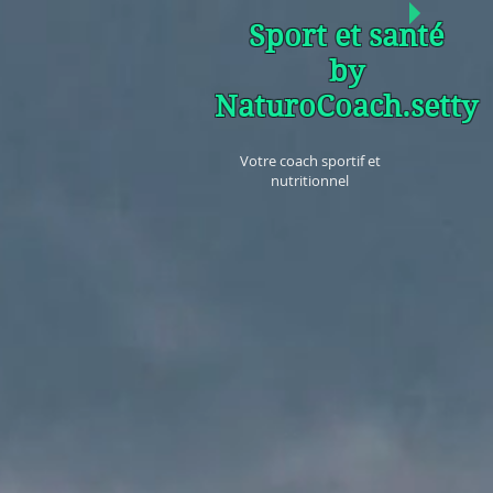
Sport et santé
by
NaturoCoach.setty
Votre coach sportif et
nutritionnel