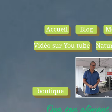
Accueil
Blog
M
Vidéo sur You tube
Natur
- le tarif compr
1) une visio-
conférence pa
mois en salle ou
ligne.
2) 1 cours en
groupe de condi
physique en li
boutique
ou en salle pa
semaine (sauf jui
Que ton aliment s
et ...