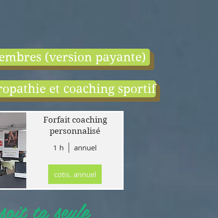
embres (version payante)
opathie et coaching sportif
end:
r
Forfait coaching
 en
personnalisé
1 h
annuel
tion
gne
cotis. annuel
r
llet
oit ta seule