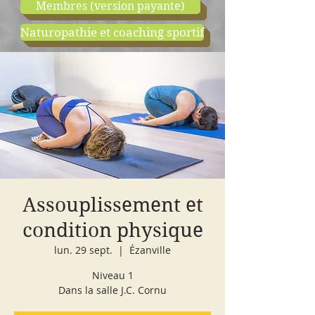
Membres (version payante)
Naturopathie et coaching sportif
boutique
cours d'essai
Assouplissement et
condition physique
lun. 29 sept.
  |  
Ézanville
Niveau 1
Dans la salle J.C. Cornu