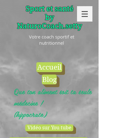
Sport et santé
by
NaturoCoach.setty
Votre coach sportif et
nutritionnel
Accueil
Blog
Que ton aliment soit ta seule
médecine !
(hippocrate)
Vidéo sur You tube