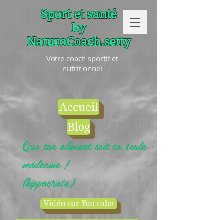
Sport et santé
by
NaturoCoach.setty
Votre coach sportif et
nutritionnel
Accueil
Blog
Que ton aliment soit ta seule
médecine !
(hippocrate)
Vidéo sur You tube