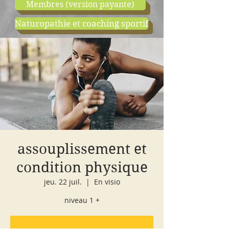
Membres (version payante)
Naturopathie et coaching sportif
boutique
cours d'essai
assouplissement et
condition physique
jeu. 22 juil.
  |  
En visio
niveau 1 +