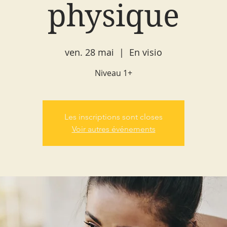
physique
ven. 28 mai
  |  
En visio
Niveau 1+
Les inscriptions sont closes
Voir autres événements