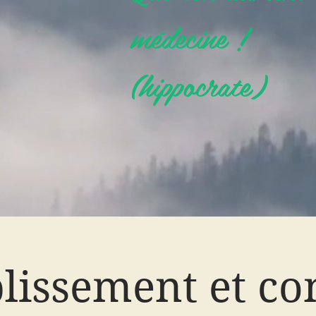
médecine !
(hippocrate)
lissement et co