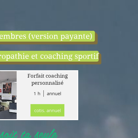
embres (version payante)
opathie et coaching sportif
end:
r
Forfait coaching
 en
personnalisé
1 h
annuel
tion
gne
cotis. annuel
r
llet
oit ta seule