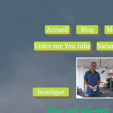
Accueil
Blog
M
Vidéo sur You tube
Natur
- le tarif compr
1) une visio-
conférence pa
mois en salle ou
ligne.
2) 1 cours en
groupe de condi
physique en li
boutique
ou en salle pa
semaine (sauf jui
Que ton aliment s
et ...