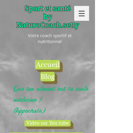
Sport et santé
by
NaturoCoach.setty
Votre coach sportif et
nutritionnel
Accueil
Blog
Que ton aliment soit ta seule
médecine !
(hippocrate)
Vidéo sur You tube