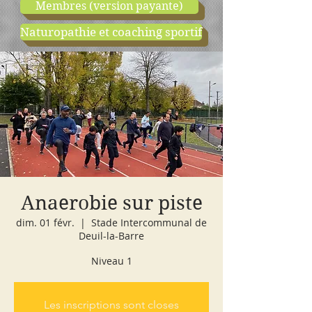
Membres (version payante)
Naturopathie et coaching sportif
boutique
cours d'essai
Anaerobie sur piste
dim. 01 févr.
  |  
Stade Intercommunal de
Deuil-la-Barre
Niveau 1
Les inscriptions sont closes