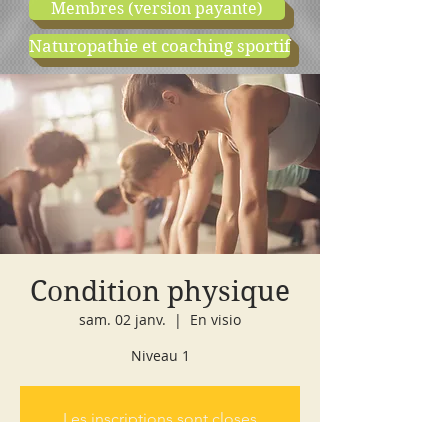
Membres (version payante)
Naturopathie et coaching sportif
boutique
cours d'essai
Condition physique
sam. 02 janv.
  |  
En visio
Niveau 1
Les inscriptions sont closes
Voir autres événements