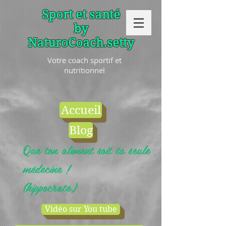
Sport et santé
by
NaturoCoach.setty
Votre coach sportif et
nutritionnel
Accueil
Blog
Que ton aliment soit ta seule
médecine !
(hippocrate)
Vidéo sur You tube